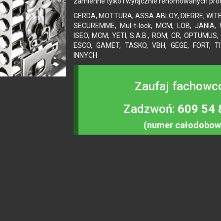
zamienne tylko i wyłącznie renomowanych pr
GERDA, MOTTURA, ASSA ABLOY, DIERRE, WITEX
SECUREMME, Mul-t-lock, MCM, LOB, JANIA,
ISEO, MCM, YETI, S.A.B., ROM, CR, OPTUMUS,
ESCO, GAMET, TASKO, VBH, GEGE, FORT, TI
INNYCH
Zaufaj fachowc
Zadzwoń:
609 54 
(numer całodobow