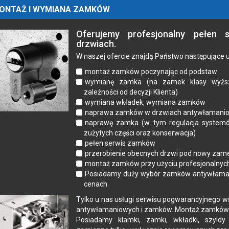
ONTAŻ I WYMIANA ZAMKÓW
Oferujemy profesjonalny pełen
drzwiach.
W naszej ofercie znajdą Państwo następujące u
montaż zamków poczynając od podstaw
wymianę zamka (na zamek klasy wyższ
zależności od decyzji Klienta)
wymiana wkładek, wymiana zamków
naprawa zamków w drzwiach antywłamani
naprawę zamka (w tym regulacja systemó
zużytych części oraz konserwacja)
pełen serwis zamków
przerobienie obecnych drzwi pod nowy zam
montaż zamków przy użyciu profesjonalnych
Posiadamy duży wybór zamków antywłama
cenach.
Tylko u nas usługi serwisu pogwarancyjnego w
antywłamaniowych i zamków. Montaż zamków t
Posiadamy klamki, zamki, wkładki, szyldy