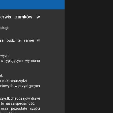
 serwis zamków w
sługi:
ej bądź tej samej, w
owych
w ryglujących, wymiana
ek
 elektronarzędzi
niowych w przystępnych
szystkich rodzajów drzwi
o nasza specjalność.
 oraz pozostałe części