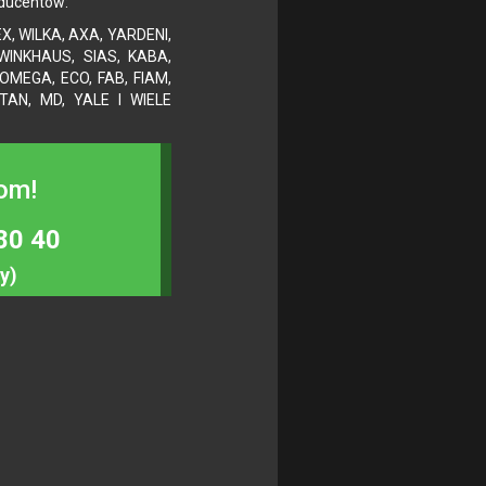
oducentów:
, WILKA, AXA, YARDENI,
 WINKHAUS, SIAS, KABA,
 OMEGA, ECO, FAB, FIAM,
TAN, MD, YALE I WIELE
om!
80 40
y)