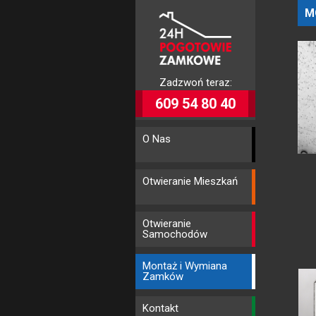
M
Zadzwoń teraz:
609 54 80 40
O Nas
Otwieranie Mieszkań
Otwieranie
Samochodów
Montaż i Wymiana
Zamków
Kontakt